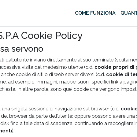
COME FUNZIONA
QUANT
P.A Cookie Policy
osa servono
visitati dall’utente inviano direttamente al suo terminale (sol
a successiva visita del medesimo utente (c.d.
cookie propri di
 anche cookie di siti o di web server diversi (c.d.
cookie di te
e, ad esempio, immagini, mappe, suoni, specifici link a pagine
richiesta. In altre parole, sono quei cookie che vengono impost
 una singola sessione di navigazione sul browser (c.d.
cookie
el browser da parte dell’utente; oppure possono avere una s
isk fino a tale data di scadenza, continuando a raccogliere inf
nenti
).