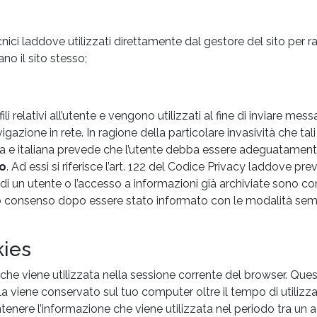
cnici laddove utilizzati direttamente dal gestore del sito per 
no il sito stesso;
ili relativi all’utente e vengono utilizzati al fine di inviare mes
gazione in rete. In ragione della particolare invasività che tal
pea e italiana prevede che l’utente debba essere adeguatamente
so
. Ad essi si riferisce l’art. 122 del Codice Privacy laddove pr
di un utente o l’accesso a informazioni già archiviate sono co
o consenso dopo essere stato informato con le modalità semplif
kies
che viene utilizzata nella sessione corrente del browser. Q
lla viene conservato sul tuo computer oltre il tempo di utiliz
nere l’informazione che viene utilizzata nel periodo tra un acce