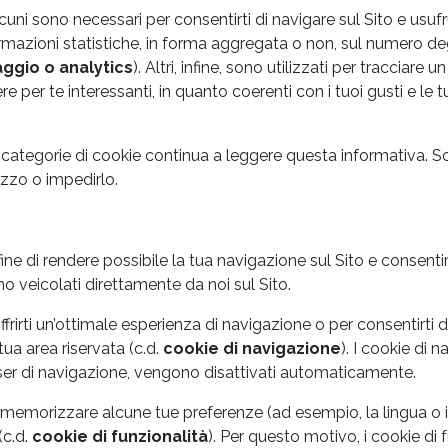
lcuni sono necessari per consentirti di navigare sul Sito e usufr
nformazioni statistiche, in forma aggregata o non, sul numero d
aggio
o analytics
). Altri, infine, sono utilizzati per tracciare
e per te interessanti, in quanto coerenti con i tuoi gusti e le 
e categorie di cookie continua a leggere questa informativa.
izzo o impedirlo.
fine di rendere possibile la tua navigazione sul Sito e consentirti
o veicolati direttamente da noi sul Sito.
frirti un’ottimale esperienza di navigazione o per consentirti d
tua area riservata (c.d.
cookie di navigazione
). I cookie di
wser di navigazione, vengono disattivati automaticamente.
i di memorizzare alcune tue preferenze (ad esempio, la lingua o
(c.d.
cookie di funzionalità
). Per questo motivo, i cookie di 