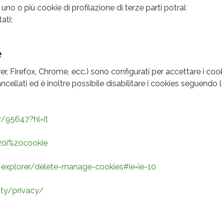
uno o più cookie di profilazione di terze parti potrai:
ati;
e
r, Firefox, Chrome, ecc.) sono configurati per accettare i cook
ati ed è inoltre possibile disabilitare i cookies seguendo le i
/95647?hl=it
%20i%20cookie
t-explorer/delete-manage-cookies#ie=ie-10
ity/privacy/