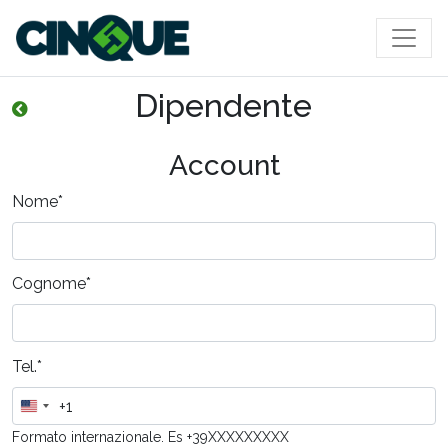
Salta al contenuto principale
Dipendente
Account
Nome
*
Cognome
*
Tel.
*
+1
Stati
Uniti
Formato internazionale. Es +39XXXXXXXXX
+1