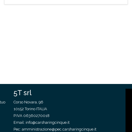
5T srl
 tuo
Corso Novara, 96
10152 Torino ITALIA
P.IVA 06360270018
Email:
info@carsharingcinque.it
Pec:
amministrazione@pec.carsharingcinque.it